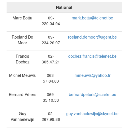
National
Marc Bottu
09-
mark.bottu@telenet.be
220.04.94
Roeland De
09-
roeland.demoor@ugent.be
Moor
234.26.97
Francis
02-
dochez.francis@telenet.be
Dochez
305.47.21
Michel Meuwis
063-
mmeuwis@yahoo.fr
57.84.83
Bernard Péters
069-
bernardpeters@scarlet.be
35.10.53
Guy
02-
guy.vanhaelewijn@skynet.be
Vanhaelewijn
267.99.86