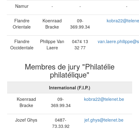
Namur
-
-
-
Flandre
Koenraad
09-
kobra22@telene
Orientale
Bracke
369.99.34
Flandre
Philippe Van
0474 13
van.laere.philippe@
Occidentale
Laere
32 77
Membres de jury "Philatélie
philatélique"
International (F.I.P.)
Koenraad
09-
kobra22@telenet.be
Bracke
369.99.34
Jozef Ghys
0487-
jef.ghys@telenet.be
73.33.92