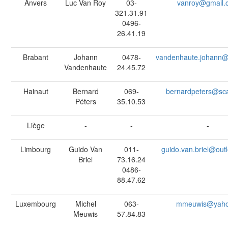
Anvers
Luc Van Roy
03-
vanroy@gmail.
321.31.91
0496-
26.41.19
Brabant
Johann
0478-
vandenhaute.johann@
Vandenhaute
24.45.72
Hainaut
Bernard
069-
bernardpeters@sca
Péters
35.10.53
Liège
-
-
-
Limbourg
Guido Van
011-
guido.van.briel@out
Briel
73.16.24
0486-
88.47.62
Luxembourg
Michel
063-
mmeuwis@yaho
Meuwis
57.84.83